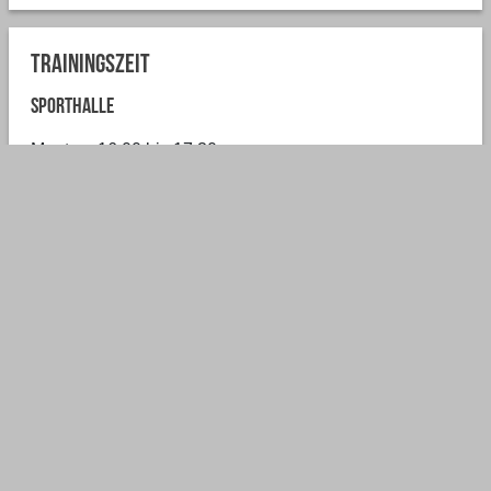
Trainingszeit
Sporthalle
Montag: 16:00 bis 17:30
Betreuerin
Karin Berndt
jugendhandball@svwasbek.de